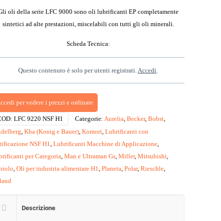
Gli oli della serie LFC 9000 sono oli lubrificanti EP completamente
sintetici ad alte prestazioni, miscelabili con tutti gli oli minerali.
Scheda Tecnica:
Questo contenuto è solo per utenti registrati.
Accedi
.
ccedi per vedere i prezzi e ordinare
COD:
LFC 9220 NSF H1
Categorie:
Aurelia
,
Becker
,
Bobst
,
idelberg
,
Kba (Konig e Bauer)
,
Komori
,
Lubrificanti con
rtificazione NSF H1
,
Lubrificanti Macchine di Applicazione
,
rificanti per Categoria
,
Man e Ultraman Gs
,
Miller
,
Mitsubishi
,
biolo
,
Oli per industria alimentare H1
,
Planeta
,
Polar
,
Rieschle
,
land
Descrizione