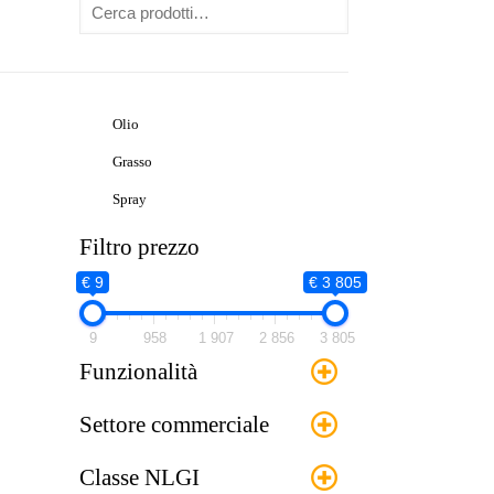
Olio
Grasso
Spray
Filtro prezzo
€ 9
€ 3 805
9
958
1 907
2 856
3 805
Funzionalità
Settore commerciale
Classe NLGI