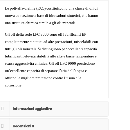
Le poli-alfa-olefine (PAO) costituiscono una classe di oli di
nuova concezione a base di idrocarburi sintetici, che hanno
una struttura chimica simile a gli oli minerali.
Gli oli della serie LFC 9000 sono oli lubrificanti EP
completamente sintetici ad alte prestazioni, miscelabili con
tutti gli oli minerali. Si distinguono per eccellenti capacità
lubrificanti, elevata stabilità alle alte e basse temperature e
scarsa aggressività chimica. Gli oli LFC 9000 possiedono
un’eccellente capacità di separare l’aria dall’acqua e
offrono la migliore protezione contro l’usura e la
corrosione.
Informazioni aggiuntive
Recensioni
0