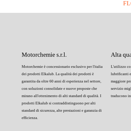
FL
Motorchemie s.r.l.
Alta qua
Motorchemie è concessionario esclusivo per l'italia
L'utilizzo co
dei prodotti Elkalub. La qualità dei prodotti è
lubrificanti 
garantita da oltre 60 anni di esperienza nel settore,
maggiore prot
con soluzioni consolidate e nuove proposte che
servizio migl
mirano all'ottenimento di alti standard di qualità. I
traducono in 
prodotti Elkalub si contraddistinguono per alti
standard di sicurezza, alte prestazioni e garanzia di
efficienza.