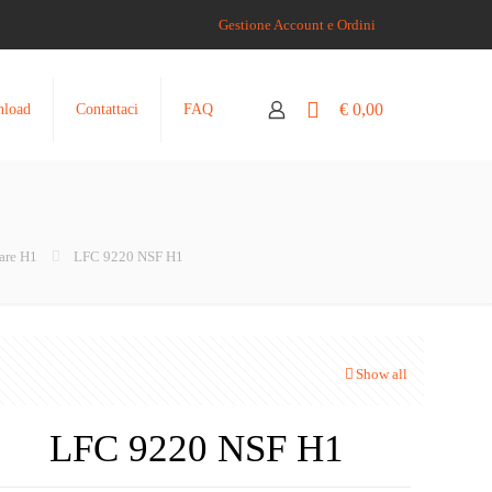
Gestione Account e Ordini
0
€ 0,00
load
Contattaci
FAQ
tare H1
LFC 9220 NSF H1
Show all
LFC 9220 NSF H1