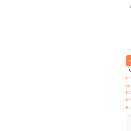
A
He
ce
Lub
Ne
Ro