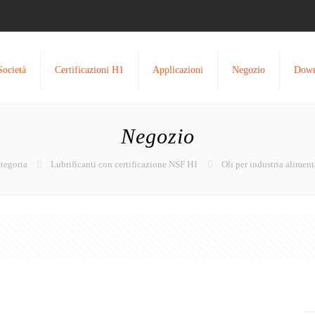
Società
Certificazioni H1
Applicazioni
Negozio
Down
Negozio
ategoria
Lubrificanti con certificazione NSF H1
Oli per industria alimen