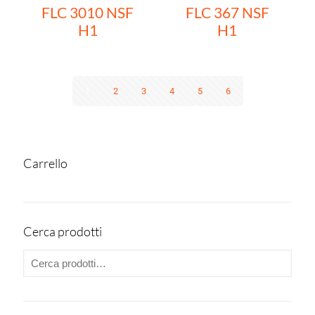
FLC 3010 NSF
FLC 367 NSF
H1
H1
1
2
3
4
5
6
Carrello
Cerca prodotti