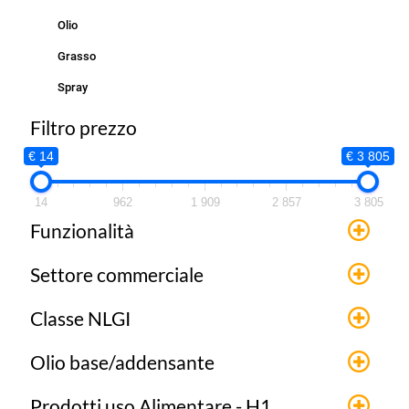
Olio
Grasso
Spray
Filtro prezzo
€ 14
€ 3 805
14
962
1 909
2 857
3 805
Funzionalità
Settore commerciale
Classe NLGI
Olio base/addensante
Prodotti uso Alimentare - H1