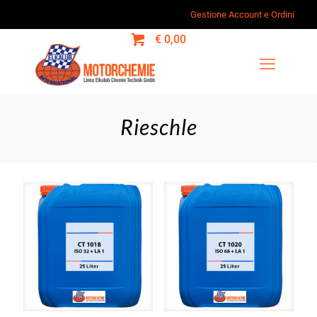
Gestione Account e Ordini
0
€ 0,00
Rieschle