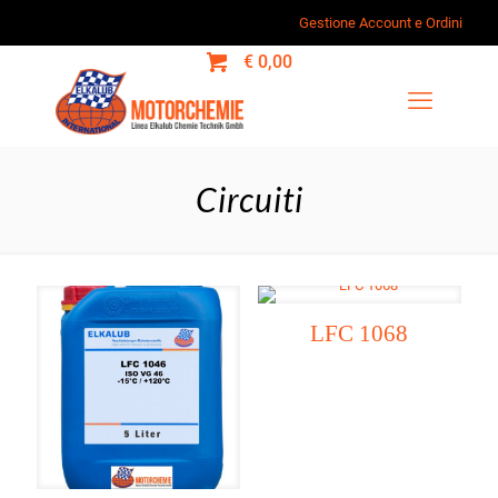
Gestione Account e Ordini
0
€ 0,00
Circuiti
LFC 1068