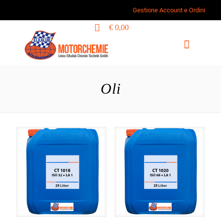
Gestione Account e Ordini
0
€ 0,00
Oli