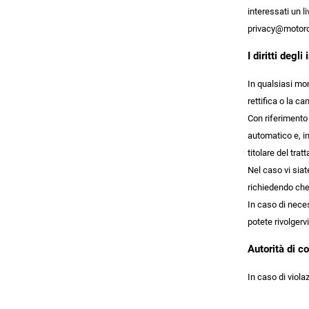
interessati un l
privacy@motorc
I diritti degli
In qualsiasi mom
rettifica o la ca
Con riferimento a
automatico e, in
titolare del trat
Nel caso vi siat
richiedendo che 
In caso di nece
potete rivolger
Autorità di co
In caso di viola