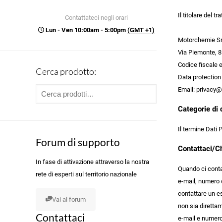
Il titolare del 
Contattateci negli orari
Lun - Ven 10:00am - 5:00pm
(GMT +1)
Motorchemie Sr
Via Piemonte, 
Codice fiscale 
Cerca prodotto:
Data protection 
Email: privacy
Categorie di 
Il termine Dati 
Forum di supporto
Contattaci/Ch
In fase di attivazione attraverso la nostra
Quando ci contat
rete di esperti sul territorio nazionale
e-mail, numero d
contattare un es
Vai al forum
non sia direttam
Contattaci
e-mail e numero 