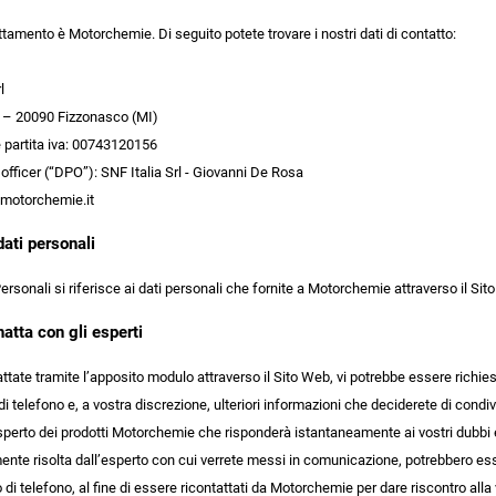
trattamento è Motorchemie. Di seguito potete trovare i nostri dati di contatto:
l
8 – 20090 Fizzonasco (MI)
e partita iva: 00743120156
officer (“DPO”): SNF Italia Srl - Giovanni De Rosa
@motorchemie.it
dati personali
Personali si riferisce ai dati personali che fornite a Motorchemie attraverso il Si
atta con gli esperti
tate tramite l’apposito modulo attraverso il Sito Web, vi potrebbe essere richiesto
i telefono e, a vostra discrezione, ulteriori informazioni che deciderete di condiv
perto dei prodotti Motorchemie che risponderà istantaneamente ai vostri dubbi e ri
ente risolta dall’esperto con cui verrete messi in comunicazione, potrebbero esse
di telefono, al fine di essere ricontattati da Motorchemie per dare riscontro alla 