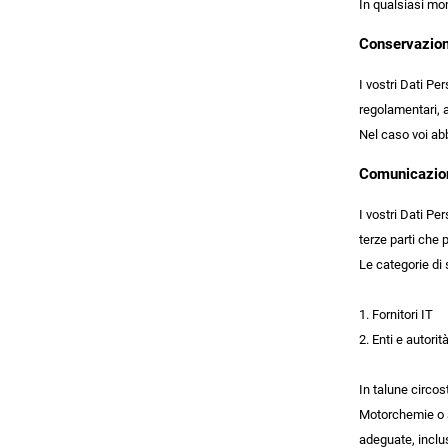
In qualsiasi mo
Conservazion
I vostri Dati Pe
regolamentari, a
Nel caso voi abb
Comunicazione
I vostri Dati Pe
terze parti che
Le categorie di 
1. Fornitori IT
2. Enti e autori
In talune circos
Motorchemie o a
adeguate, inclus