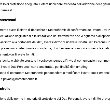
ivello di protezione adeguato. Potete richiedere evidenza dell’adozione delle ga
hemie.it.
 interessati
ento avete il diritto di richiedere a Motorchemie di confermare se i vostri Dati P
ncellazione degli stessi o la limitazione del trattamento che vi riguarda o di opporvi 
l diritto alla portabilità dei dati, avete il diritto di ricevere i vostri Dati Persona
 presenza di determinate circostanze, di richiedere la comunicazione di tali dati 
tamento cui li avete forniti.
e iscritti o abbiate prestato il vostro consenso all’invio di comunicazioni comme
i vostri Dati Personali non siano trattati per finalità di marketing.
ssità di contattare Motorchemie per accedere o modificare i vostri Dati Personali
vi a privacy@motorchemie.it.
ntrollo
zione delle norme in materia di protezione dei Dati Personali, avete il diritto di pr