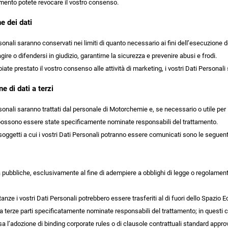
mento potete revocare il vostro consenso.
e dei dati
rsonali saranno conservati nei limiti di quanto necessario ai fini dell’esecuzione d
gire o difendersi in giudizio, garantirne la sicurezza e prevenire abusi e frodi.
iate prestato il vostro consenso alle attività di marketing, i vostri Dati Personal
 di dati a terzi
rsonali saranno trattati dal personale di Motorchemie e, se necessario o utile per 
 possono essere state specificamente nominate responsabili del trattamento.
soggetti a cui i vostri Dati Personali potranno essere comunicati sono le seguent
tà pubbliche, esclusivamente al fine di adempiere a obblighi di legge o regolament
tanze i vostri Dati Personali potrebbero essere trasferiti al di fuori dello Spazi
 terze parti specificatamente nominate responsabili del trattamento; in questi
a l’adozione di binding corporate rules o di clausole contrattuali standard appro