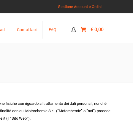
Gestione Account e Ordini
0
€ 0,00
oad
Contattaci
FAQ
one fisiche con riguardo al trattamento dei dati personali, nonché
e finalità con cui Motorchemie S.r.l. (“Motorchemie” o “noi”) procede
.it (il “Sito Web”).