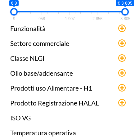
€ 9
€ 3 805
9
958
1 907
2 856
3 805
Funzionalità
Settore commerciale
Classe NLGI
Olio base/addensante
Prodotti uso Alimentare - H1
Prodotto Registrazione HALAL
ISO VG
Temperatura operativa