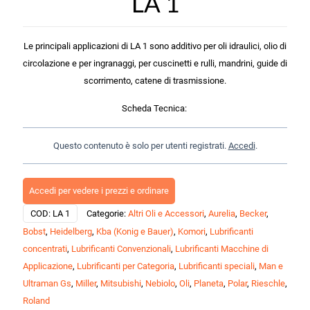
LA 1
Le principali applicazioni di LA 1 sono additivo per oli idraulici, olio di
circolazione e per ingranaggi, per cuscinetti e rulli, mandrini, guide di
scorrimento, catene di trasmissione.
Scheda Tecnica:
Questo contenuto è solo per utenti registrati.
Accedi
.
Accedi per vedere i prezzi e ordinare
COD:
LA 1
Categorie:
Altri Oli e Accessori
,
Aurelia
,
Becker
,
Bobst
,
Heidelberg
,
Kba (Konig e Bauer)
,
Komori
,
Lubrificanti
concentrati
,
Lubrificanti Convenzionali
,
Lubrificanti Macchine di
Applicazione
,
Lubrificanti per Categoria
,
Lubrificanti speciali
,
Man e
Ultraman Gs
,
Miller
,
Mitsubishi
,
Nebiolo
,
Oli
,
Planeta
,
Polar
,
Rieschle
,
Roland