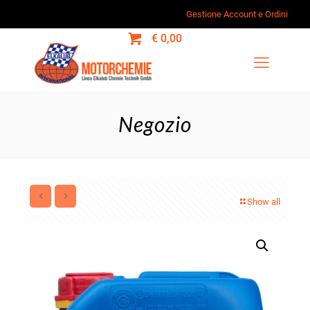
Gestione Account e Ordini
0
€ 0,00
Negozio
Show all