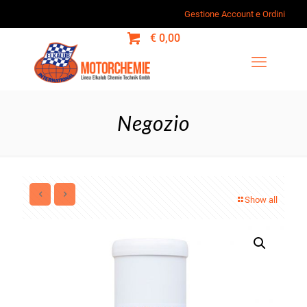
Gestione Account e Ordini
0
€ 0,00
Negozio
Show all