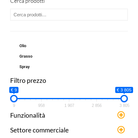
Cerca prodotti
Olio
Grasso
Spray
Filtro prezzo
€ 9
€ 3 805
9
958
1 907
2 856
3 805
Funzionalità
Settore commerciale