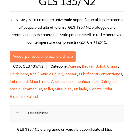
GLS 135/N2
GLS 135 / N2 è un grasso universale saponificato al litio, resistente
all’acqua e ad alta efficienza. GLS 135 / N2 protegge dalla
corrosione e può essere utilizzato per cuscinetti a rulli e scorrevoli
con temperature comprese tra -20° C e +120
C.
°
Accedi per vedere i prezzi e ordinare
COD:
GLS 135/N2
Categorie:
Aurelia
,
Becker
,
Bobst
,
Grassi
,
Heidelberg
,
Kba (Konig e Bauer)
,
Komori
,
Lubrificanti Convenzionali
,
Lubrificanti Macchine di Applicazione
,
Lubrificanti per Categoria
,
Man e Ultraman Gs
,
Miller
,
Mitsubishi
,
Nebiolo
,
Planeta
,
Polar
,
Rieschle
,
Roland
Descrizione
GLS 135 / N2 è un grasso universale saponificato al litio,