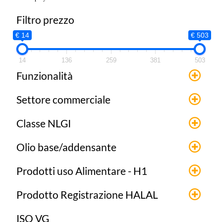
Filtro prezzo
€ 14
€ 503
14
136
259
381
503
Funzionalità
Settore commerciale
Classe NLGI
Olio base/addensante
Prodotti uso Alimentare - H1
Prodotto Registrazione HALAL
ISO VG