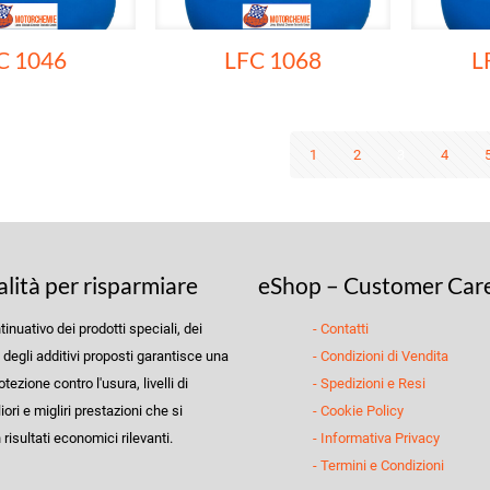
C 1046
LFC 1068
L
1
2
3
4
alità per risparmiare
eShop – Customer Car
ntinuativo dei prodotti speciali, dei
- Contatti
e degli additivi proposti garantisce una
- Condizioni di Vendita
ezione contro l'usura, livelli di
- Spedizioni e Resi
iori e migliri prestazioni che si
- Cookie Policy
risultati economici rilevanti.
- Informativa Privacy
- Termini e Condizioni