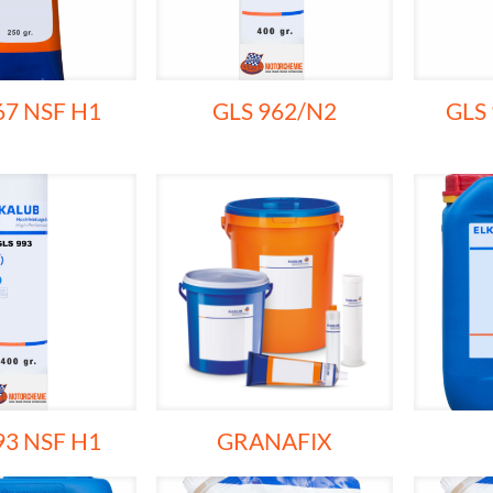
67 NSF H1
GLS 962/N2
GLS
93 NSF H1
GRANAFIX