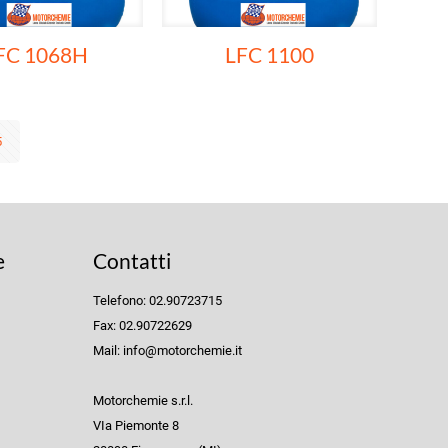
FC 1068H
LFC 1100
5
e
Contatti
Telefono: 02.90723715
Fax: 02.90722629
Mail: info@motorchemie.it
Motorchemie s.r.l.
VIa Piemonte 8