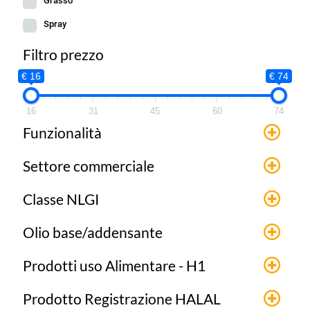
Grasso
Spray
Filtro prezzo
€ 16
€ 74
16
31
45
60
74
Funzionalità
Settore commerciale
Classe NLGI
Olio base/addensante
Prodotti uso Alimentare - H1
Prodotto Registrazione HALAL