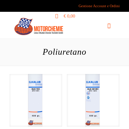
Gestione Account e Ordini
0
€ 0,00
Poliuretano