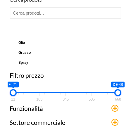
Olio
Grasso
Spray
Filtro prezzo
€ 21
€ 668
21
183
345
506
668
Funzionalità
Settore commerciale