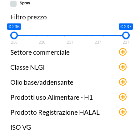
Spray
Filtro prezzo
€ 236
€ 237
236
236
237
237
237
Settore commerciale
Classe NLGI
Olio base/addensante
Prodotti uso Alimentare - H1
Prodotto Registrazione HALAL
ISO VG