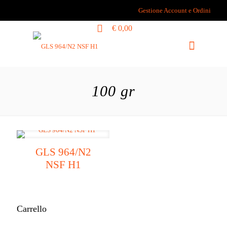
Gestione Account e Ordini
0
€ 0,00
100 gr
GLS 964/N2
NSF H1
Carrello